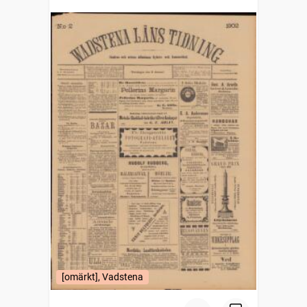
[omärkt], Vadstena