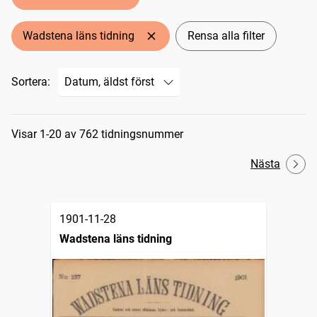
Wadstena läns tidning
Rensa alla filter
Sortera:
Sökresultat
Visar 1-20 av 762 tidningsnummer
Nästa
1901-11-28
Wadstena läns tidning