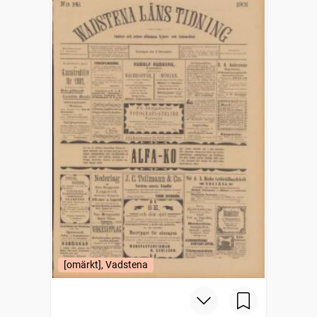
[omärkt], Vadstena