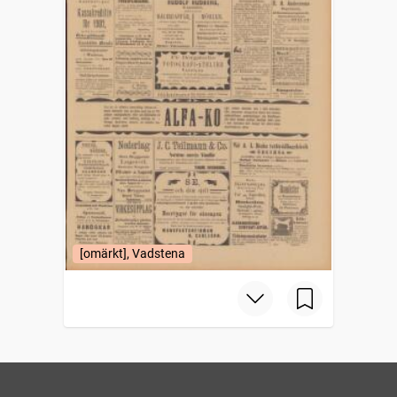
[omärkt], Vadstena