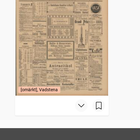
[omärkt], Vadstena