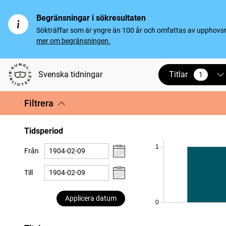
Begränsningar i sökresultaten
Sökträffar som är yngre än 100 år och omfattas av upphovsrät
mer om begränsningen.
Titlar
Svenska tidningar
1
vald
Filtrera
Tidsperiod
1
Från
Till
Applicera datum
0