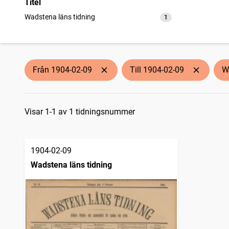
Titel
Wadstena läns tidning
1
träffar
Från 1904-02-09
Till 1904-02-09
W
Sökresultat
Visar 1-1 av 1 tidningsnummer
1904-02-09
Wadstena läns tidning