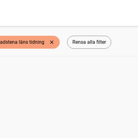
adstena läns tidning
Rensa alla filter