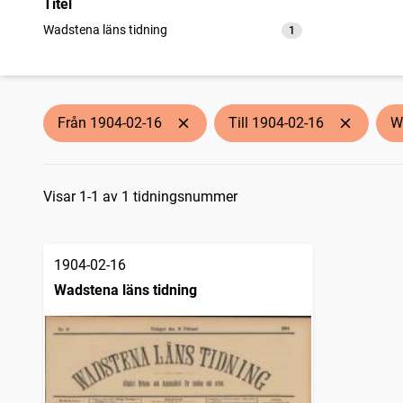
Titel
Wadstena läns tidning
1
träffar
Från 1904-02-16
Till 1904-02-16
W
Sökresultat
Visar 1-1 av 1 tidningsnummer
1904-02-16
Wadstena läns tidning