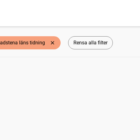
adstena läns tidning
Rensa alla filter