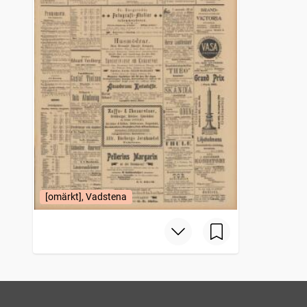
[omärkt], Vadstena