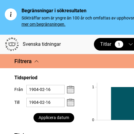
Begränsningar i sökresultaten
Sökträffar som är yngre än 100 år och omfattas av upphovsrät
mer om begränsningen.
Titlar
Svenska tidningar
1
vald
Filtrera
Tidsperiod
1
Från
Till
Applicera datum
0