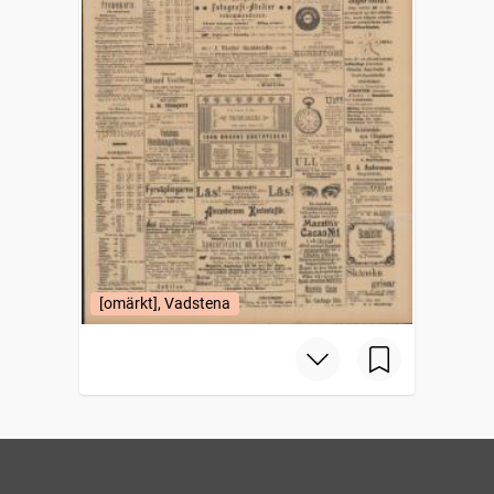
[omärkt], Vadstena