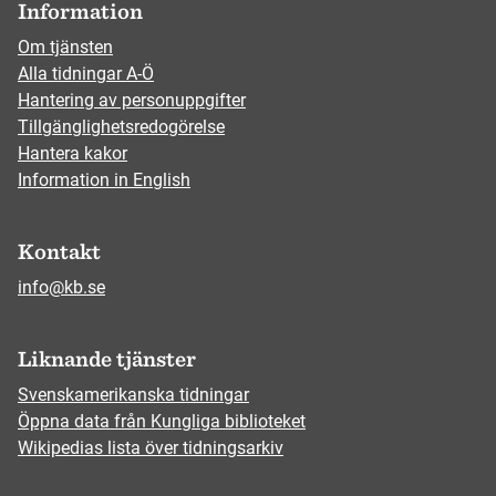
Information
Om tjänsten
Alla tidningar A-Ö
Hantering av personuppgifter
Tillgänglighetsredogörelse
Hantera kakor
Information in English
Kontakt
info@kb.se
Liknande tjänster
Svenskamerikanska tidningar
Öppna data från Kungliga biblioteket
Wikipedias lista över tidningsarkiv