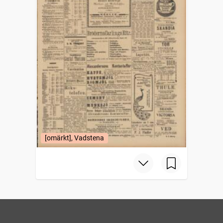
[omärkt], Vadstena