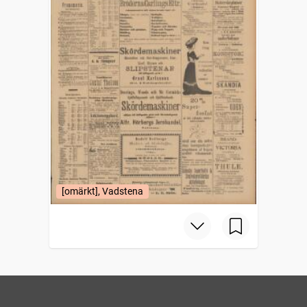
[omärkt], Vadstena