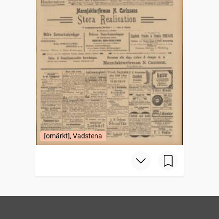
[omärkt], Vadstena