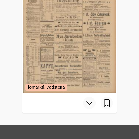
[omärkt], Vadstena