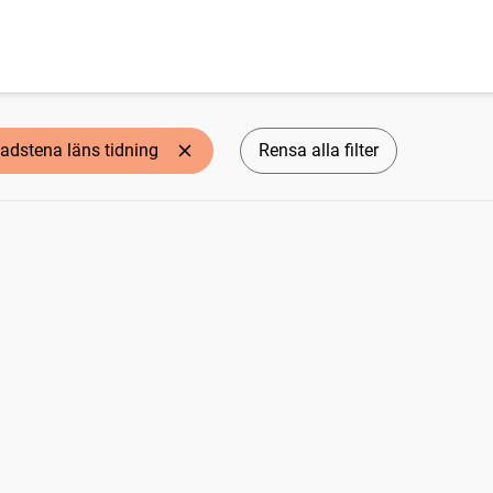
adstena läns tidning
Rensa alla filter