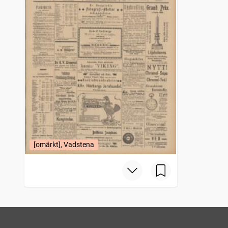
[omärkt], Vadstena