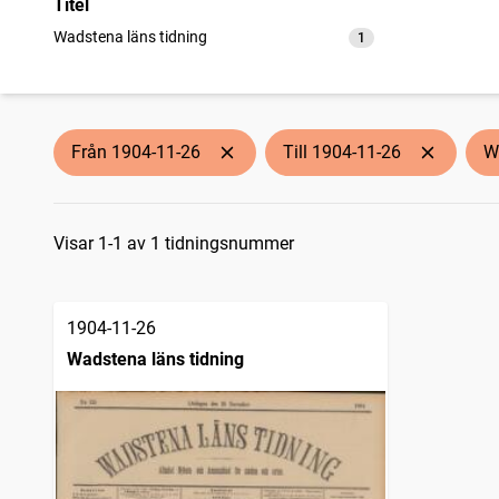
Titel
Wadstena läns tidning
1
träffar
Från 1904-11-26
Till 1904-11-26
W
Sökresultat
Visar 1-1 av 1 tidningsnummer
1904-11-26
Wadstena läns tidning