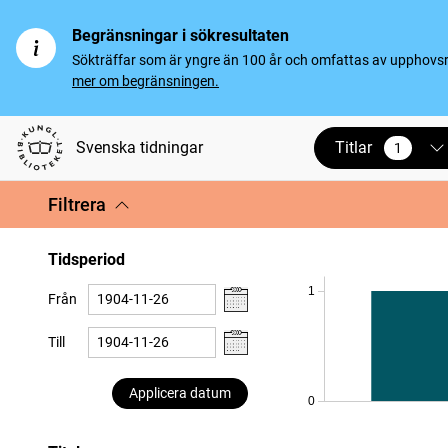
Begränsningar i sökresultaten
Sökträffar som är yngre än 100 år och omfattas av upphovsrät
mer om begränsningen.
Titlar
Svenska tidningar
1
vald
Filtrera
Tidsperiod
1
Från
Till
Applicera datum
0