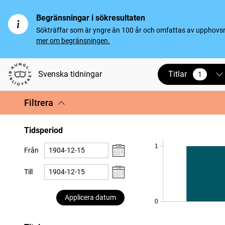
Begränsningar i sökresultaten
Sökträffar som är yngre än 100 år och omfattas av upphovsrät
mer om begränsningen.
Titlar
Svenska tidningar
1
vald
Filtrera
Tidsperiod
1
Från
Till
Applicera datum
0