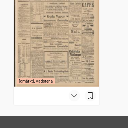
[omärkt], Vadstena