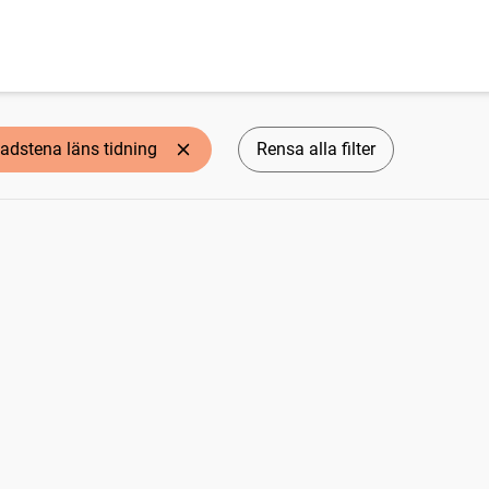
adstena läns tidning
Rensa alla filter