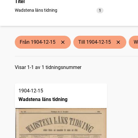
Titel
Wadstena läns tidning
1
träffar
Från 1904-12-15
Till 1904-12-15
W
Sökresultat
Visar 1-1 av 1 tidningsnummer
1904-12-15
Wadstena läns tidning