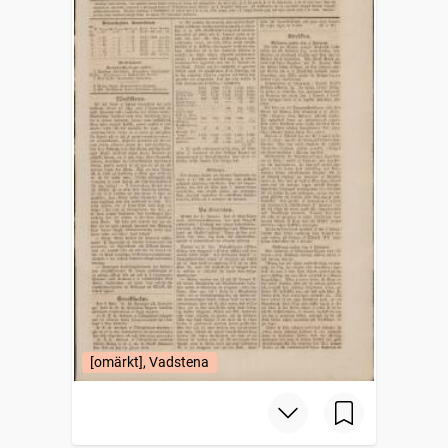
[omärkt], Vadstena