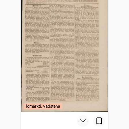
[omärkt], Vadstena