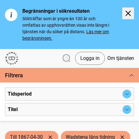
Begränsningar i sökresultaten
Sökträffar som är yngre än 100 år och
omfattas av upphovsrätten visas inte längre i
tjänsten när du söker på distans.
Läs mer om
begränsningen.
Logga in
Om tjänsten
Svenska tidningar
Filtrera
Tidsperiod
Titel
Till 1867-04-30
Wadstena läns tidning