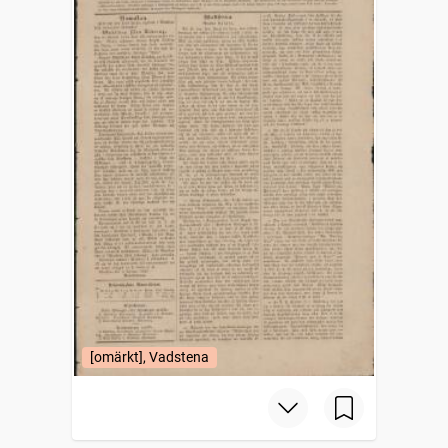
[omärkt], Vadstena