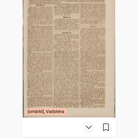
[omärkt], Vadstena