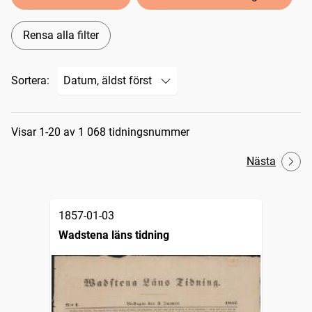
Rensa alla filter
Sortera:
Sökresultat
Visar 1-20 av 1 068 tidningsnummer
Nästa
1857-01-03
Wadstena läns tidning