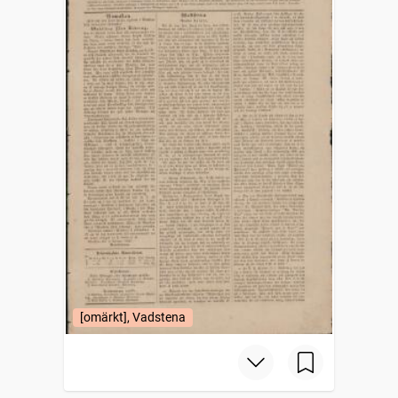
[omärkt], Vadstena