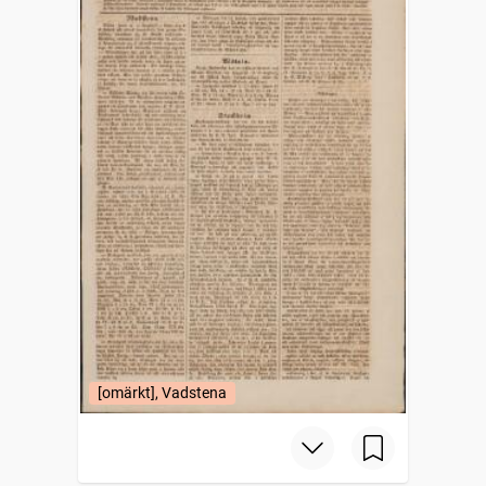
[omärkt], Vadstena