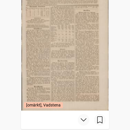
[omärkt], Vadstena