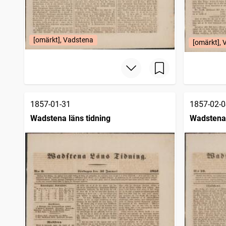
[omärkt], Vadstena
[omärkt],
1857-01-31
1857-02-0
Wadstena läns tidning
Wadstena 