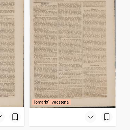
[omärkt], Vadstena