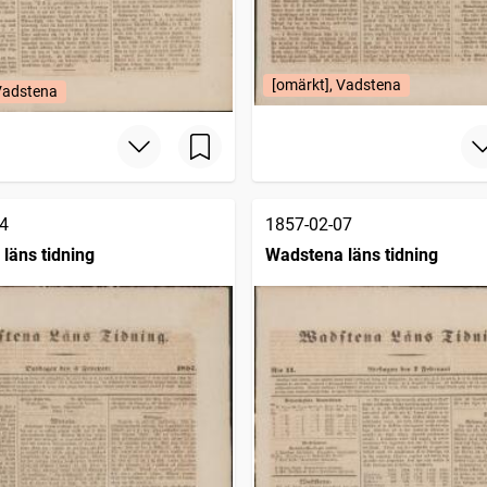
[omärkt], Vadstena
 Vadstena
4
1857-02-07
läns tidning
Wadstena läns tidning