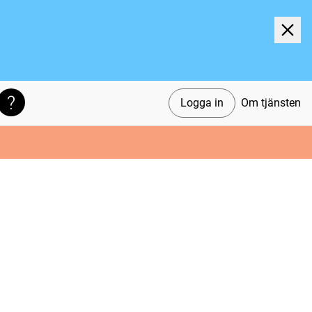
Logga in
Om tjänsten
Söktips