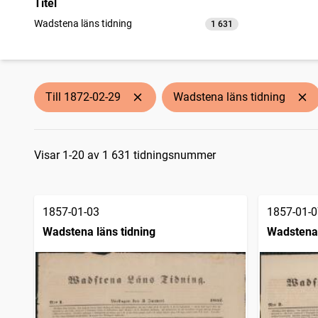
Titel
Wadstena läns tidning
1 631
träffar
Till 1872-02-29
Wadstena läns tidning
Sökresultat
Visar 1-20 av 1 631 tidningsnummer
1857-01-03
1857-01-0
Wadstena läns tidning
Wadstena 