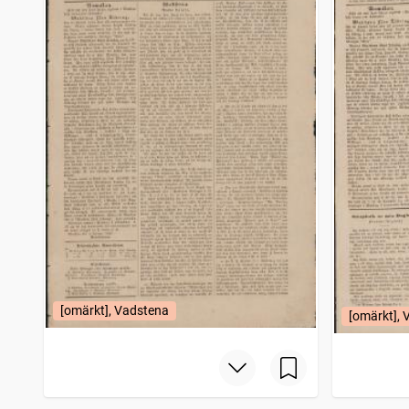
[omärkt], Vadstena
[omärkt],