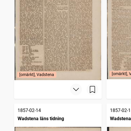
[omärkt],
[omärkt], Vadstena
1857-02-14
1857-02-1
Wadstena läns tidning
Wadstena 