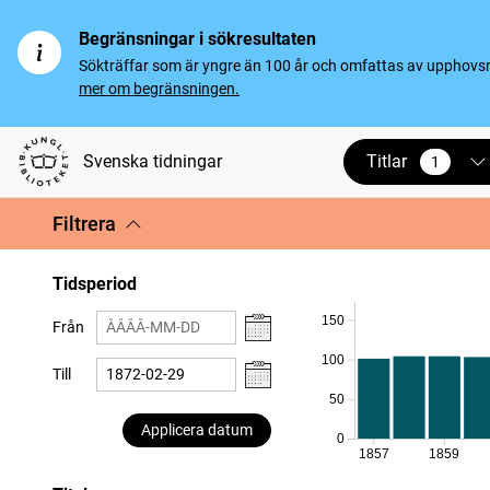
Begränsningar i sökresultaten
Sökträffar som är yngre än 100 år och omfattas av upphovsrät
mer om begränsningen.
Titlar
Svenska tidningar
1
vald
Filtrera
Tidsperiod
150
Från
100
Till
50
Applicera datum
0
1857
1859