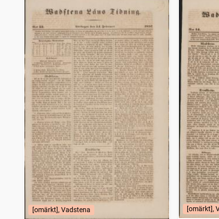
[omärkt],
[omärkt], Vadstena