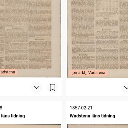
 Vadstena
[omärkt], Vadstena
8
1857-02-21
läns tidning
Wadstena läns tidning