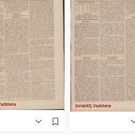
 Vadstena
[omärkt], Vadstena