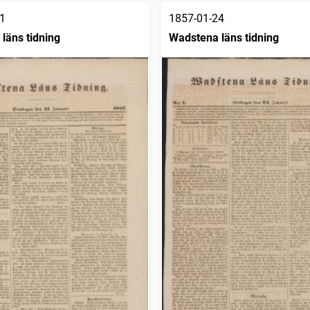
1
1857-01-24
läns tidning
Wadstena läns tidning