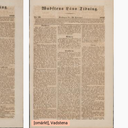
[omärkt], Vadstena