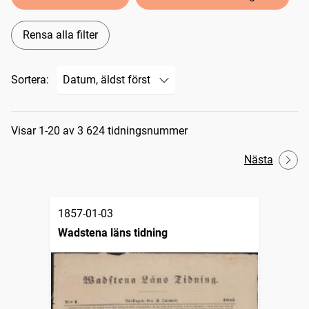
Rensa alla filter
Sortera:
Sökresultat
Visar 1-20 av 3 624 tidningsnummer
Nästa
1857-01-03
Wadstena läns tidning