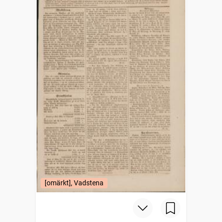
[omärkt], Vadstena