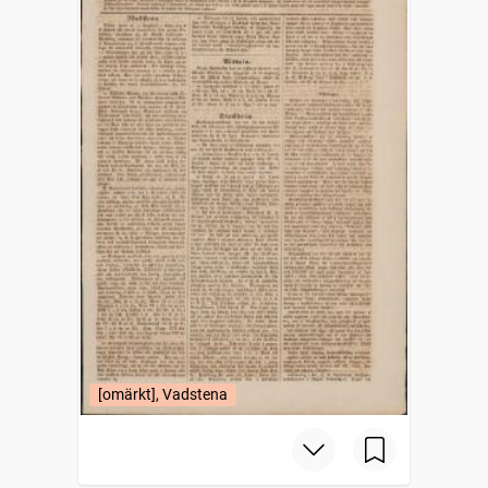
[omärkt], Vadstena