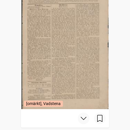
[omärkt], Vadstena