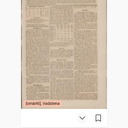
[omärkt], Vadstena