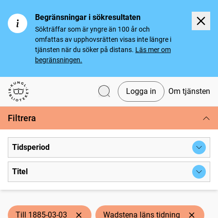
Begränsningar i sökresultaten
Sökträffar som är yngre än 100 år och
omfattas av upphovsrätten visas inte längre i
tjänsten när du söker på distans.
Läs mer om
begränsningen.
Logga in
Om tjänsten
Svenska tidningar
Filtrera
Tidsperiod
Titel
Till 1885-03-03
Wadstena läns tidning