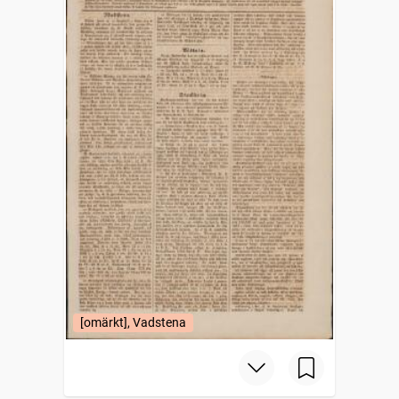
[omärkt], Vadstena