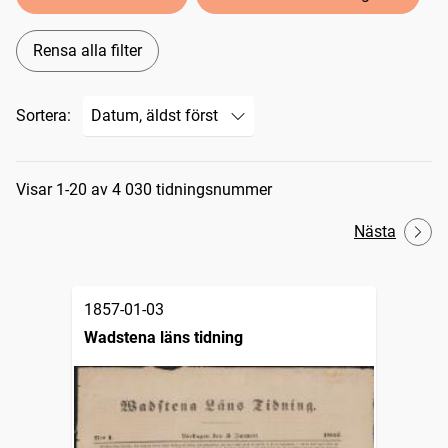
Rensa alla filter
Sortera:
Sökresultat
Visar 1-20 av 4 030 tidningsnummer
Nästa
1857-01-03
Wadstena läns tidning