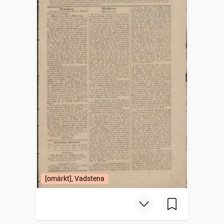
[omärkt], Vadstena