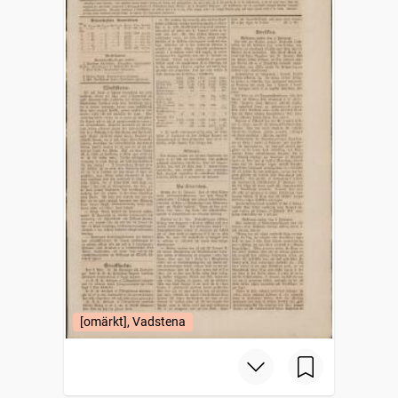
[omärkt], Vadstena