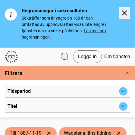
Begränsningar i sökresultaten
Sökträffar som är yngre än 100 år och
omfattas av upphovsrätten visas inte längre i
tjänsten när du söker på distans.
Läs mer om
begränsningen.
Logga in
Om tjänsten
Svenska tidningar
Filtrera
Tidsperiod
Titel
Till 1887-11-19
Wadstena läns tidning