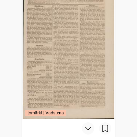
[omärkt], Vadstena