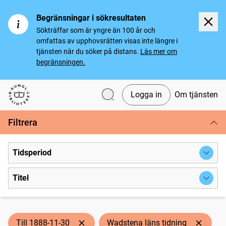
Begränsningar i sökresultaten
Sökträffar som är yngre än 100 år och
omfattas av upphovsrätten visas inte längre i
tjänsten när du söker på distans.
Läs mer om
begränsningen.
Logga in
Om tjänsten
Svenska tidningar
Filtrera
Tidsperiod
Titel
Till 1888-11-30
Wadstena läns tidning