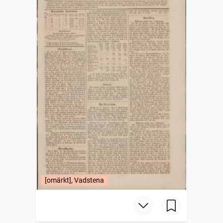
[omärkt], Vadstena