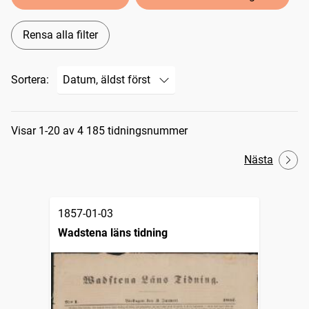
Rensa alla filter
Sortera:
Sökresultat
Visar 1-20 av 4 185 tidningsnummer
Nästa
1857-01-03
Wadstena läns tidning