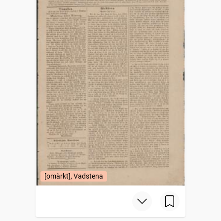
[omärkt], Vadstena