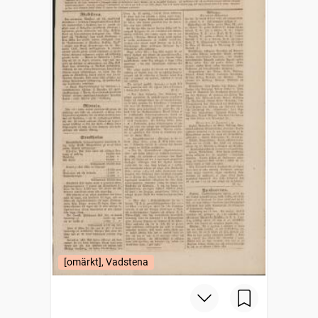
[omärkt], Vadstena