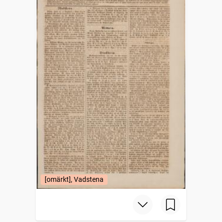
[omärkt], Vadstena