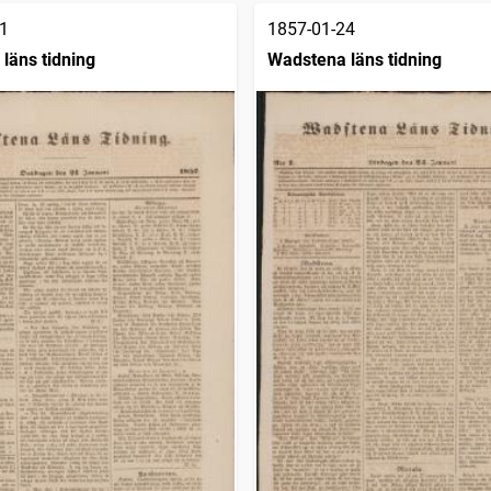
1
1857-01-24
läns tidning
Wadstena läns tidning