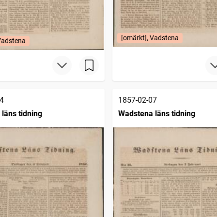
[omärkt], Vadstena
 Vadstena
4
1857-02-07
läns tidning
Wadstena läns tidning