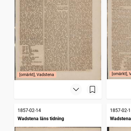
[omärkt],
[omärkt], Vadstena
1857-02-14
1857-02-1
Wadstena läns tidning
Wadstena 