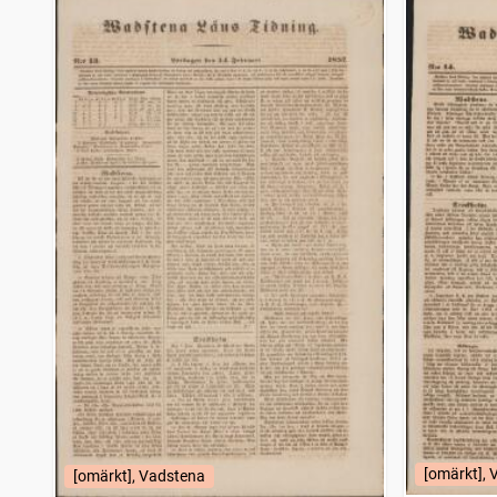
[omärkt],
[omärkt], Vadstena