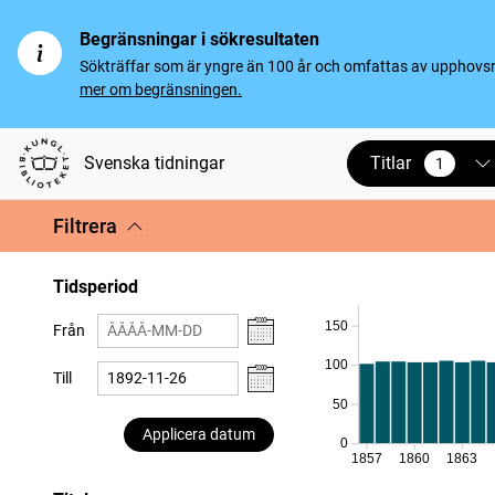
Begränsningar i sökresultaten
Sökträffar som är yngre än 100 år och omfattas av upphovsrät
mer om begränsningen.
Titlar
Svenska tidningar
1
vald
Filtrera
Tidsperiod
150
Från
100
Till
50
Applicera datum
0
1857
1860
1863