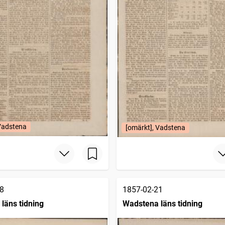
 Vadstena
[omärkt], Vadstena
8
1857-02-21
läns tidning
Wadstena läns tidning