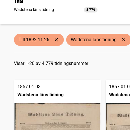
Titel
Wadstena läns tidning
4 779
träffar
Till 1892-11-26
Wadstena läns tidning
Sökresultat
Visar 1-20 av 4 779 tidningsnummer
1857-01-03
1857-01-0
Wadstena läns tidning
Wadstena 