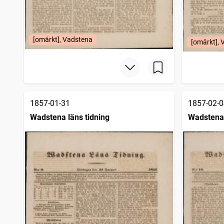
[omärkt], Vadstena
[omärkt],
1857-01-31
1857-02-0
Wadstena läns tidning
Wadstena 