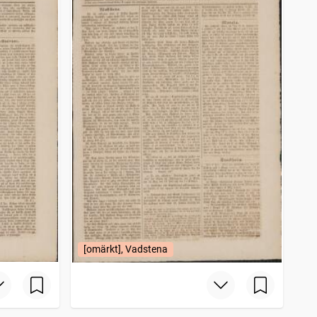
[omärkt], Vadstena