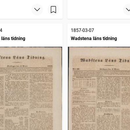
4
1857-03-07
läns tidning
Wadstena läns tidning