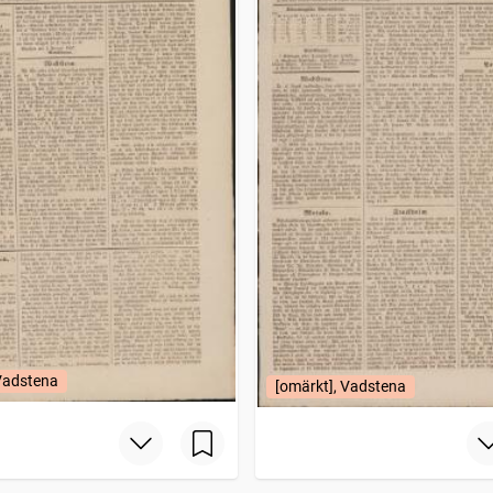
 Vadstena
[omärkt], Vadstena