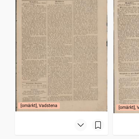
[omärkt], Vadstena
[omärkt],