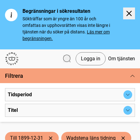
Begränsningar i sökresultaten
Sökträffar som är yngre än 100 år och
omfattas av upphovsrätten visas inte längre i
tjänsten när du söker på distans.
Läs mer om
begränsningen.
Logga in
Om tjänsten
Svenska tidningar
Filtrera
Tidsperiod
Titel
Till 1899-12-31
Wadstena läns tidning