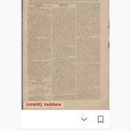
[omärkt], Vadstena