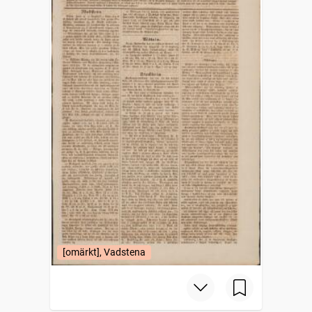
[omärkt], Vadstena