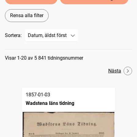
Rensa alla filter
Sortera:
Sökresultat
Visar 1-20 av 5 841 tidningsnummer
Nästa
1857-01-03
Wadstena läns tidning