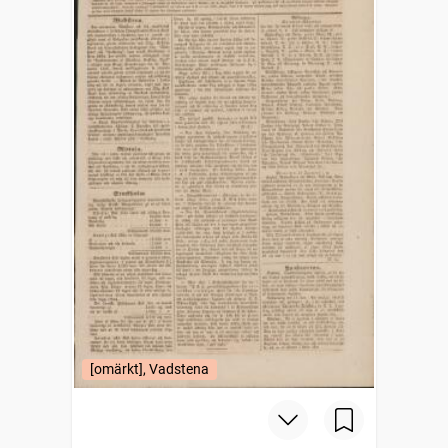
[omärkt], Vadstena