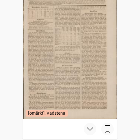
[omärkt], Vadstena