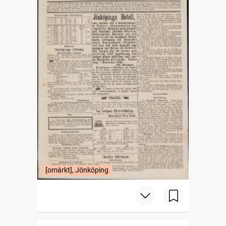
[omärkt], Jönköping