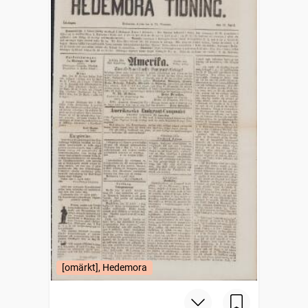
[omärkt], Hedemora