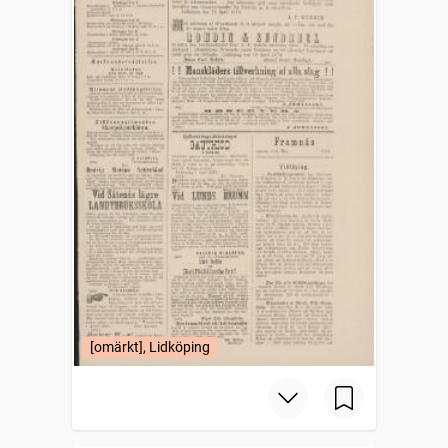
[omärkt], Lidköping