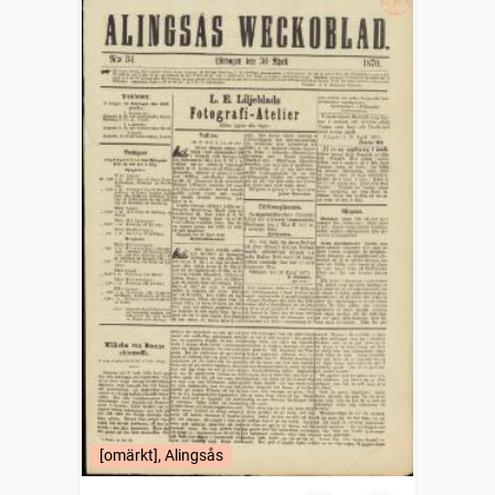
[omärkt], Alingsås