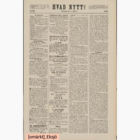
[omärkt], Eksjö