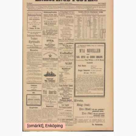
[omärkt], Enköping