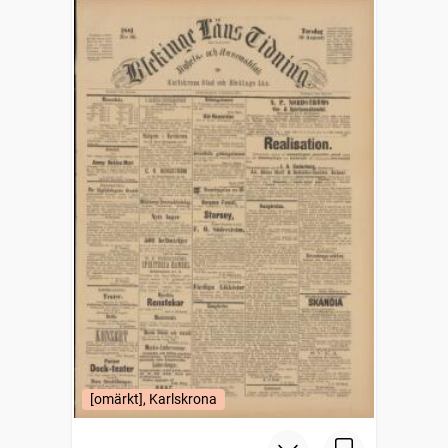
[omärkt], Karlskrona