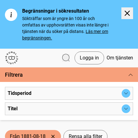
Begränsningar i sökresultaten
Sökträffar som är yngre än 100 år och
omfattas av upphovsrätten visas inte längre i
tjänsten när du söker på distans.
Läs mer om
begränsningen.
Logga in
Om tjänsten
Svenska tidningar
Filtrera
Tidsperiod
Titel
Från 1881-08-18
Rensa alla filter