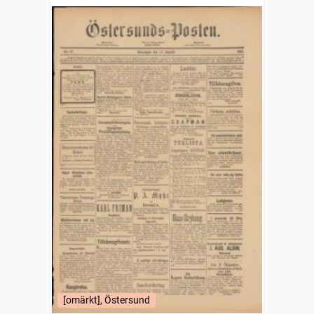
[omärkt], Östersund