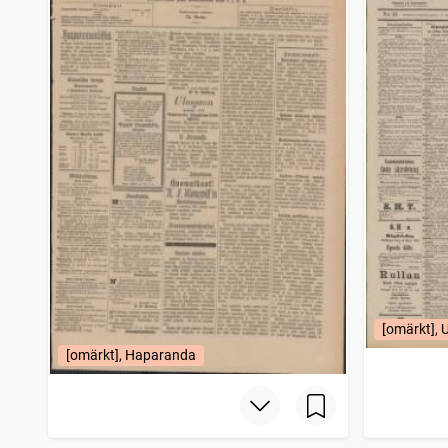
Gotlands allehanda
1
träffar
Hallandsposten
1
träffar
Karlskoga tidning
1
träffar
Ölandsbladet
1
träffar
Börstidningen
1
träffar
Den Svenske arbetaren (Stockholm : 1888)
1
träffar
Hörbyposten centralskåne
1
träffar
Skånska aftonbladet
1
träffar
Strömstads tidning (1866)
1
träffar
Helsingborgs dagblad
1
träffar
Östersundsposten
1
träffar
Svenska weckobladet
1
träffar
Falköpings tidning
1
träffar
Tidning för Skaraborgs län
1
träffar
[omärkt], 
Grenna tidning
1
träffar
[omärkt], Haparanda
Vägvisare för resande till Stockholm (1876)
1
träffar
Utkiken (Landskrona : 1880)
1
träffar
Westgötaposten
1
träffar
Söderhamns tidning
1
träffar