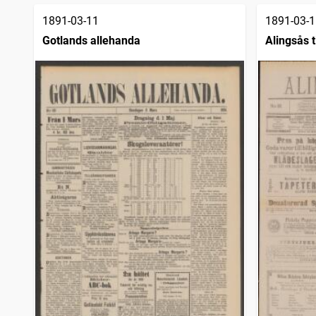
Fäderneslandet (Stockholm : 1852)
1
träffar
Bergslagernas tidning
1
1891-03-11
1891-03-1
träffar
Vestgöten (Borås : 1888)
1
Gotlands allehanda
Alingsås t
träffar
Skånska dagbladet
1
träffar