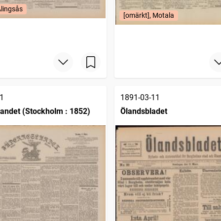
Alingsås
[omärkt], Motala
1
1891-03-11
andet (Stockholm : 1852)
Ölandsbladet