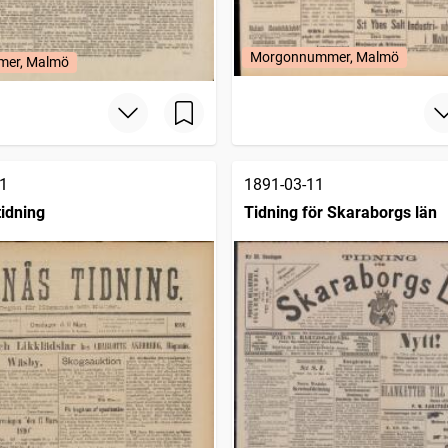
Morgonnummer, Malmö
mer, Malmö
1
1891-03-11
idning
Tidning för Skaraborgs län