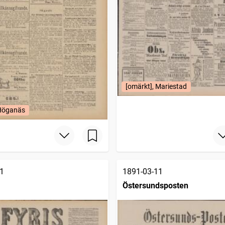
[omärkt], Mariestad
 Höganäs
1
1891-03-11
Östersundsposten