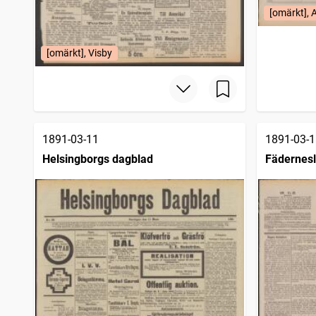
[omärkt], 
[omärkt], Visby
1891-03-11
1891-03-1
Helsingborgs dagblad
Fädernesl