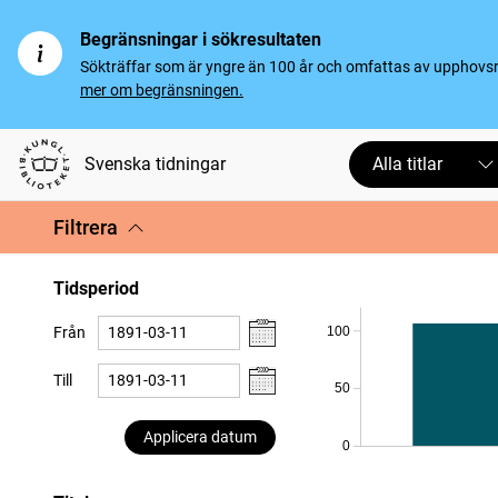
Begränsningar i sökresultaten
Sökträffar som är yngre än 100 år och omfattas av upphovsrät
mer om begränsningen.
Svenska tidningar
Alla titlar
Filtrera
Tidsperiod
100
Från
Till
50
Applicera datum
0