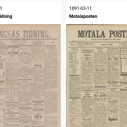
1
1891-03-11
idning
Motalaposten