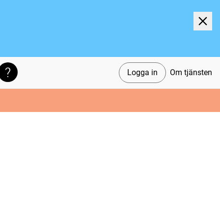
Logga in
Om tjänsten
Söktips