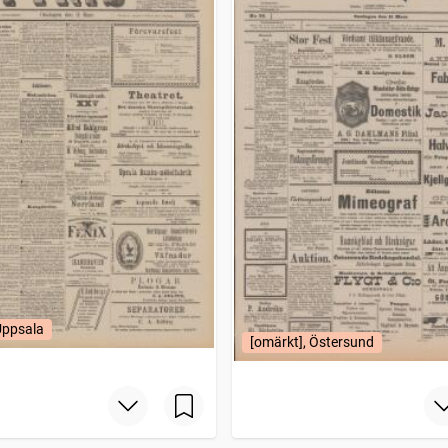
Uppsala
[omärkt], Östersund