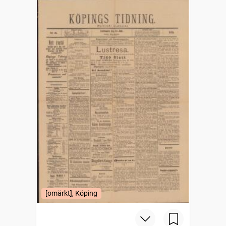
[omärkt], Köping