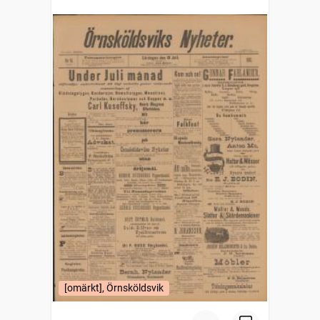
[omärkt], Örnsköldsvik