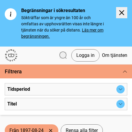
Begränsningar i sökresultaten
Sökträffar som är yngre än 100 år och
omfattas av upphovsrätten visas inte längre i
tjänsten när du söker på distans.
Läs mer om
begränsningen.
Logga in
Om tjänsten
Svenska tidningar
Filtrera
Tidsperiod
Titel
Från 1897-08-24
Rensa alla filter