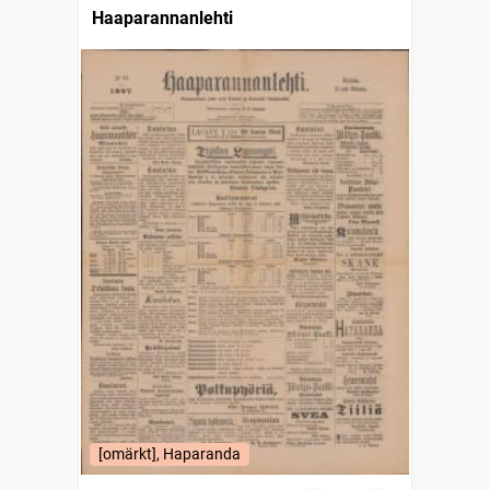
Haaparannanlehti
[omärkt], Haparanda