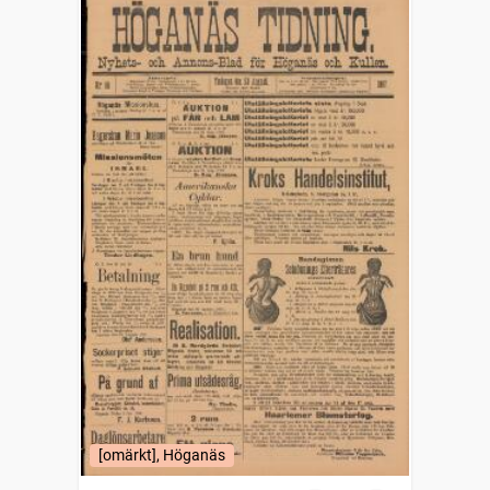
[omärkt], Höganäs