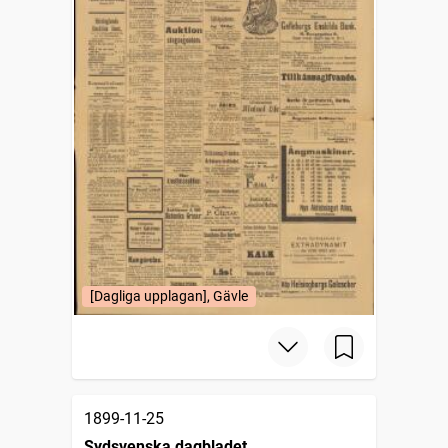
[Dagliga upplagan], Gävle
1899-11-25
Sydsvenska dagbladet