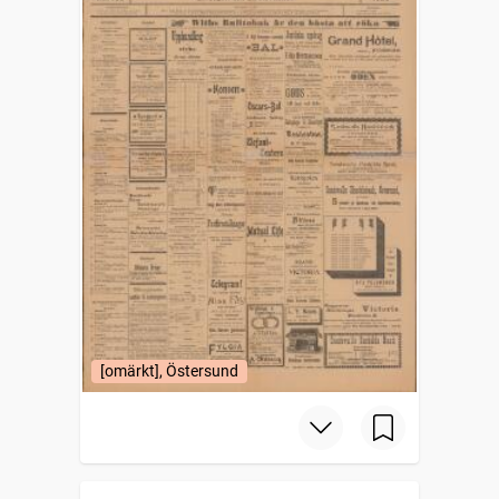
[omärkt], Östersund