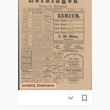
[omärkt], Söderhamn