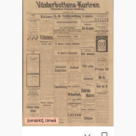
[omärkt], Umeå