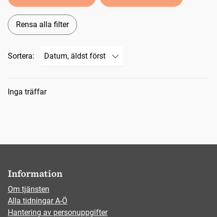
Rensa alla filter
Sortera:
Sökresultat
Inga träffar
Information
Om tjänsten
Alla tidningar A-Ö
Hantering av personuppgifter