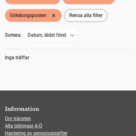
Göteborgsposten
Rensa alla filter
Sortera:
Sökresultat
Inga träffar
Information
Om tjänsten
Alla tidningar A-Ö
Hantering av personuppgifter