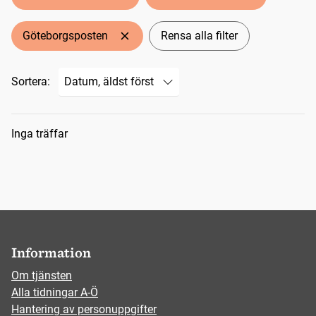
Göteborgsposten
Rensa alla filter
Sortera:
Sökresultat
Inga träffar
Information
Om tjänsten
Alla tidningar A-Ö
Hantering av personuppgifter