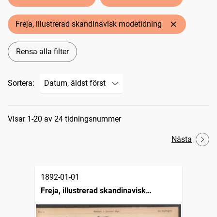
Freja, illustrerad skandinavisk modetidning
Rensa alla filter
Sortera:
Sökresultat
Visar 1-20 av 24 tidningsnummer
Nästa
1892-01-01
Freja, illustrerad skandinavisk
modetidning