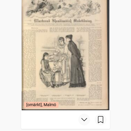
[omärkt], Malmö