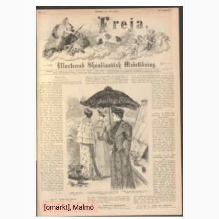
modetidning
[omärkt], Malmö