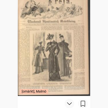
[omärkt], Malmö