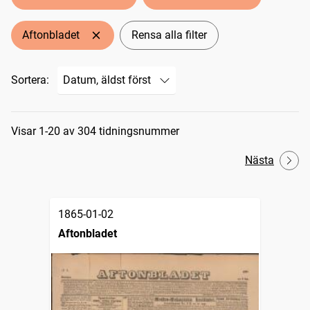
Aftonbladet
Rensa alla filter
Sortera:
Sökresultat
Visar 1-20 av 304 tidningsnummer
Nästa
1865-01-02
Aftonbladet