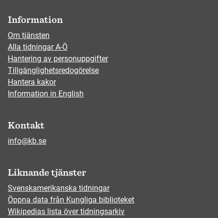
Information
Om tjänsten
Alla tidningar A-Ö
Hantering av personuppgifter
Tillgänglighetsredogörelse
Hantera kakor
Information in English
Kontakt
info@kb.se
Liknande tjänster
Svenskamerikanska tidningar
Öppna data från Kungliga biblioteket
Wikipedias lista över tidningsarkiv