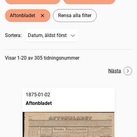
Aftonbladet
Rensa alla filter
Sortera:
Sökresultat
Visar 1-20 av 305 tidningsnummer
Nästa
1875-01-02
Aftonbladet