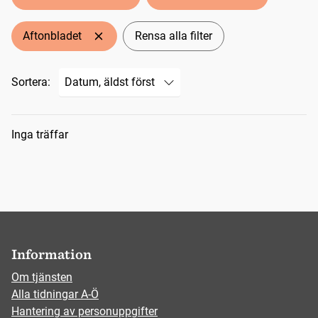
Aftonbladet
Rensa alla filter
Sortera:
Sökresultat
Inga träffar
Information
Om tjänsten
Alla tidningar A-Ö
Hantering av personuppgifter