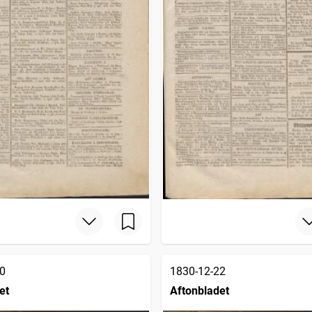
0
1830-12-22
et
Aftonbladet