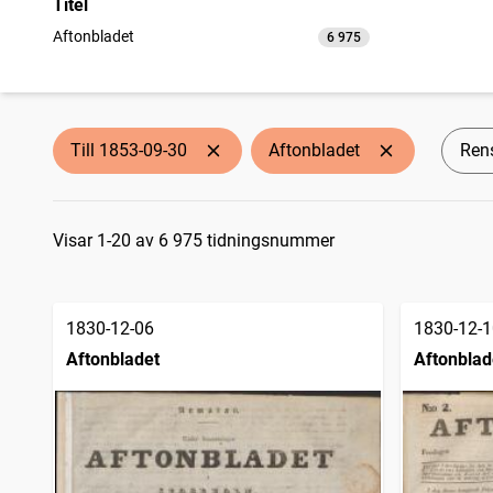
Titel
Aftonbladet
6 975
träffar
Till 1853-09-30
Aftonbladet
Rens
Sökresultat
Visar 1-20 av 6 975 tidningsnummer
1830-12-06
1830-12-1
Aftonbladet
Aftonblad