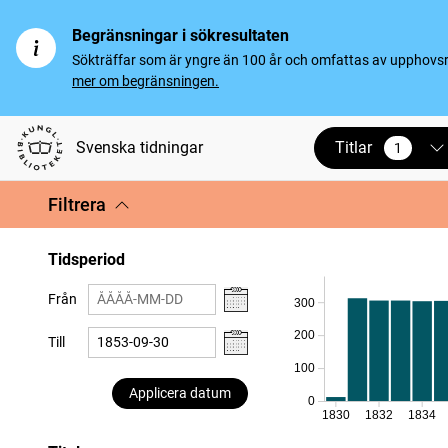
Begränsningar i sökresultaten
Sökträffar som är yngre än 100 år och omfattas av upphovsrät
mer om begränsningen.
Titlar
Svenska tidningar
1
vald
Filtrera
Tidsperiod
Från
300
200
Till
100
Applicera datum
0
1830
1832
1834