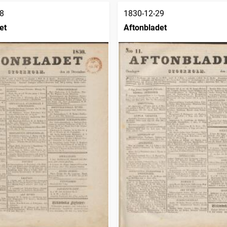
8
1830-12-29
et
Aftonbladet