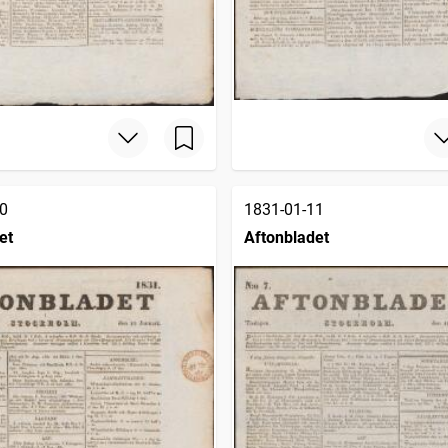
0
1831-01-11
et
Aftonbladet