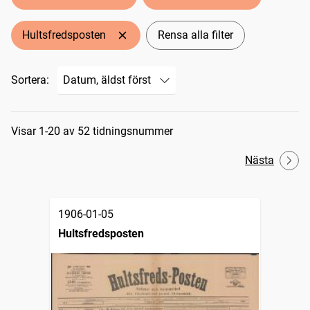
Hultsfredsposten
Rensa alla filter
Sortera:
Sökresultat
Visar 1-20 av 52 tidningsnummer
Nästa
1906-01-05
Hultsfredsposten