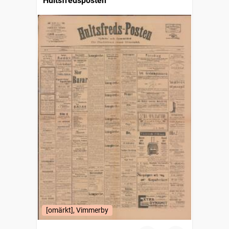
Hultsfredsposten
[omärkt], Vimmerby