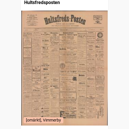
Hultsfredsposten
[omärkt], Vimmerby