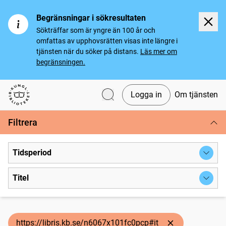
Begränsningar i sökresultaten
Sökträffar som är yngre än 100 år och
omfattas av upphovsrätten visas inte längre i
tjänsten när du söker på distans.
Läs mer om
begränsningen.
Logga in
Om tjänsten
Svenska tidningar
Filtrera
Tidsperiod
Titel
https://libris.kb.se/n6067x101fc0pcp#it