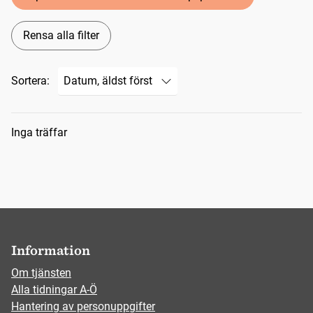
Rensa alla filter
Sortera:
Sökresultat
Inga träffar
Information
Om tjänsten
Alla tidningar A-Ö
Hantering av personuppgifter