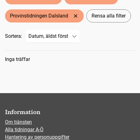
Provinstidningen Dalsland
Rensa alla filter
Sortera:
Sökresultat
Inga träffar
Information
Om tjänsten
Alla tidningar A-Ö
Hantering av personuppgifter