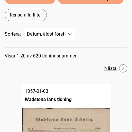
Rensa alla filter
Sortera:
Sökresultat
Visar 1-20 av 620 tidningsnummer
Nästa
1857-01-03
Wadstena läns tidning