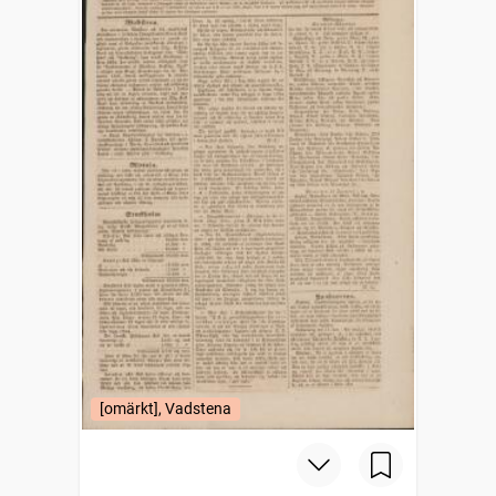
[omärkt], Vadstena