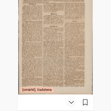
[omärkt], Vadstena