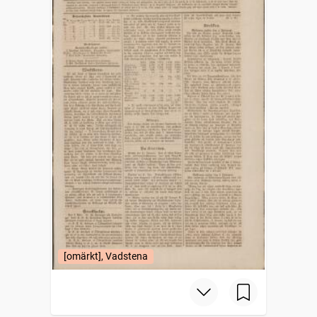
[omärkt], Vadstena