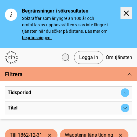
Begränsningar i sökresultaten
Sökträffar som är yngre än 100 år och
omfattas av upphovsrätten visas inte längre i
tjänsten när du söker på distans.
Läs mer om
begränsningen.
Logga in
Om tjänsten
Svenska tidningar
Filtrera
Tidsperiod
Titel
Till 1862-12-31
Wadstena läns tidning