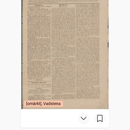
[omärkt], Vadstena