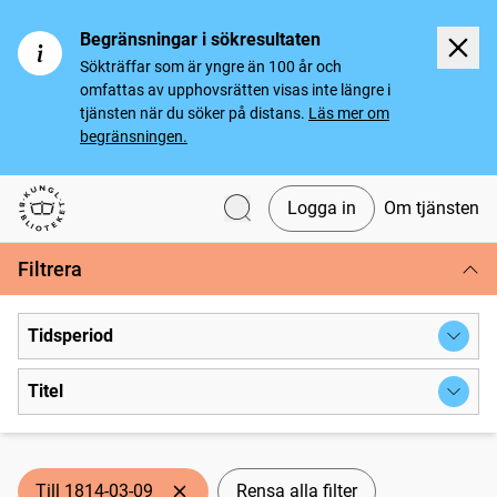
Begränsningar i sökresultaten
Sökträffar som är yngre än 100 år och
omfattas av upphovsrätten visas inte längre i
tjänsten när du söker på distans.
Läs mer om
begränsningen.
Logga in
Om tjänsten
Svenska tidningar
Filtrera
Tidsperiod
Titel
Till 1814-03-09
Rensa alla filter