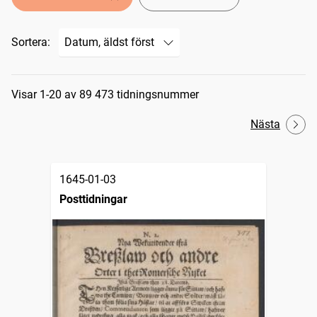
Sortera:
Sökresultat
Visar 1-20 av 89 473 tidningsnummer
Nästa
1645-01-03
Posttidningar