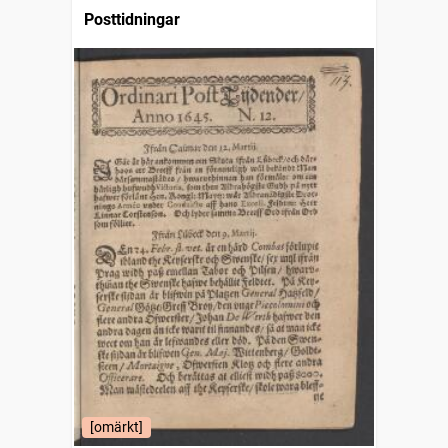
Posttidningar
[omärkt]