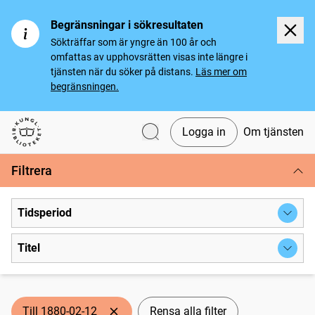
Begränsningar i sökresultaten
Sökträffar som är yngre än 100 år och
omfattas av upphovsrätten visas inte längre i
tjänsten när du söker på distans.
Läs mer om
begränsningen.
Logga in
Om tjänsten
Svenska tidningar
Filtrera
Tidsperiod
Titel
Till 1880-02-12
Rensa alla filter