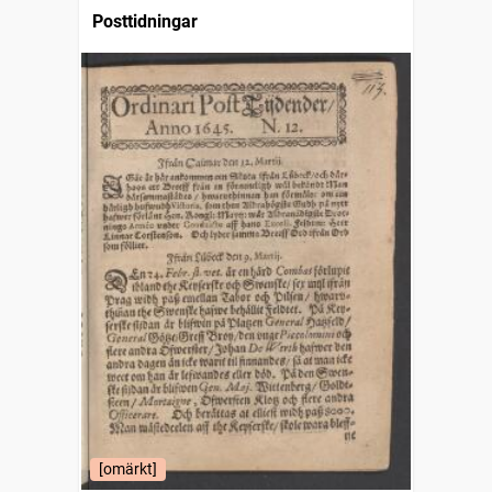
Posttidningar
[omärkt]