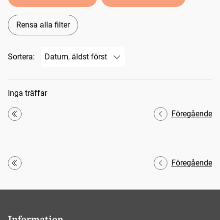
Rensa alla filter
Sortera:
Sökresultat
Inga träffar
Föregående
Första
Föregående
Första
Information