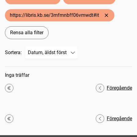
https://libris.kb.se/3mfmnbff06vmwdt#it
Rensa alla filter
Sortera:
Sökresultat
Inga träffar
Föregående
Första
Föregående
Första