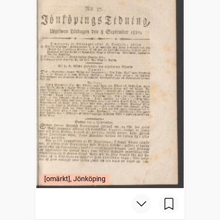
[omärkt], Jönköping