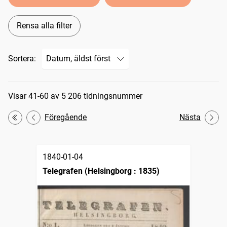
Rensa alla filter
Sortera:
Sökresultat
Visar 41-60 av 5 206 tidningsnummer
Föregående
Nästa
Första
1840-01-04
Telegrafen (Helsingborg : 1835)