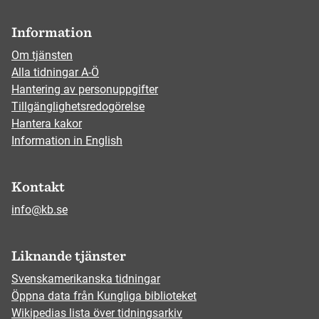
Information
Om tjänsten
Alla tidningar A-Ö
Hantering av personuppgifter
Tillgänglighetsredogörelse
Hantera kakor
Information in English
Kontakt
info@kb.se
Liknande tjänster
Svenskamerikanska tidningar
Öppna data från Kungliga biblioteket
Wikipedias lista över tidningsarkiv