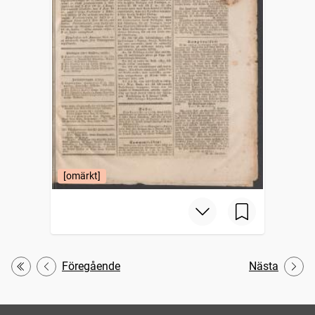
[omärkt]
Föregående
Nästa
Första