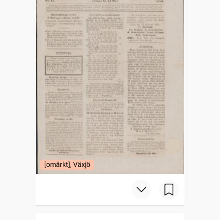
[omärkt], Växjö