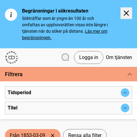
Begränsningar i sökresultaten
Sökträffar som är yngre än 100 år och
omfattas av upphovsrätten visas inte längre i
tjänsten när du söker på distans.
Läs mer om
begränsningen.
Logga in
Om tjänsten
Svenska tidningar
Filtrera
Tidsperiod
Titel
Från 1853-03-09
Rensa alla filter