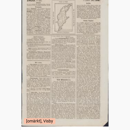
[omärkt], Visby