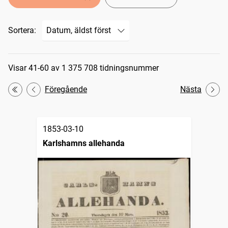
Sortera:
Sökresultat
Visar 41-60 av 1 375 708 tidningsnummer
Föregående
Nästa
Första
1853-03-10
Karlshamns allehanda