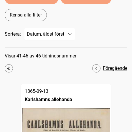
Rensa alla filter
Sortera:
Sökresultat
Visar 41-46 av 46 tidningsnummer
Föregående
Första
1865-09-13
Karlshamns allehanda