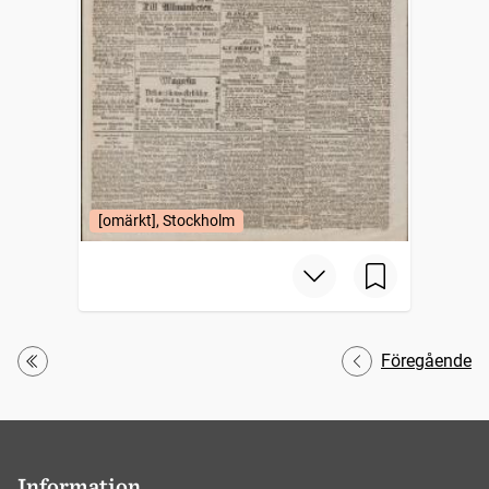
[omärkt], Stockholm
Föregående
Första
Information