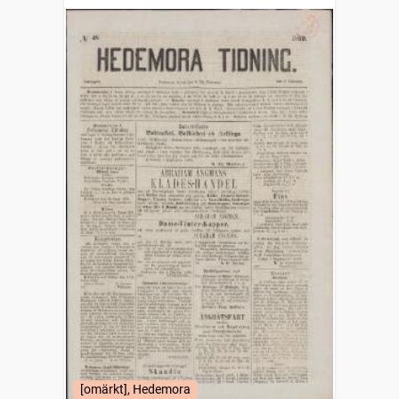
[omärkt], Hedemora