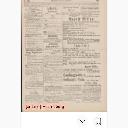
[omärkt], Helsingborg