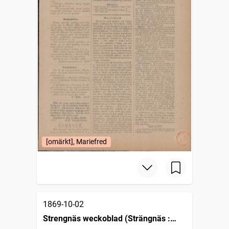
[omärkt], Mariefred
1869-10-02
Strengnäs weckoblad (Strängnäs :