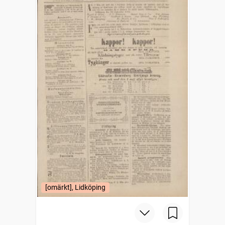
[omärkt], Lidköping