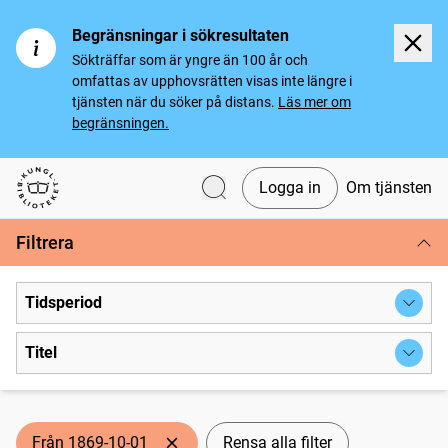
Begränsningar i sökresultaten
Sökträffar som är yngre än 100 år och
omfattas av upphovsrätten visas inte längre i
tjänsten när du söker på distans.
Läs mer om
begränsningen.
Logga in
Om tjänsten
Svenska tidningar
Filtrera
Tidsperiod
Titel
Från 1869-10-01
Rensa alla filter