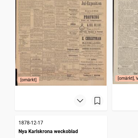
[omärkt], 
[omärkt]
1878-12-17
Nya Karlskrona weckoblad