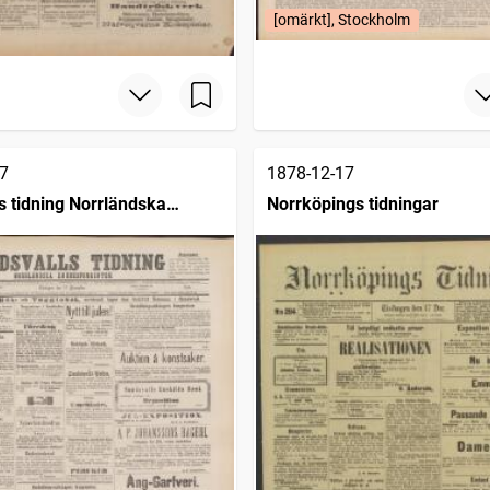
[omärkt], Stockholm
7
1878-12-17
s tidning Norrländska
Norrköpings tidningar
ndenten