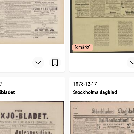
[omärkt]
7
1878-12-17
öbladet
Stockholms dagblad