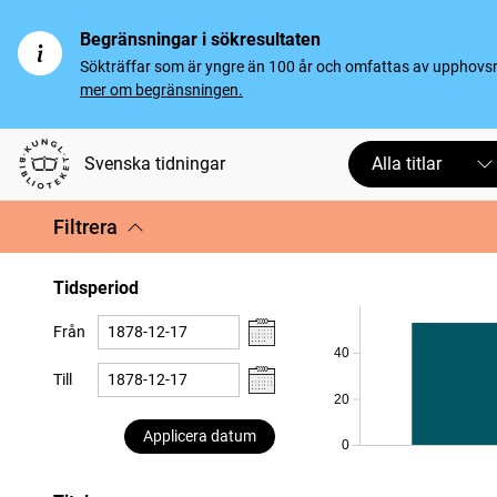
Begränsningar i sökresultaten
Sökträffar som är yngre än 100 år och omfattas av upphovsrät
mer om begränsningen.
Svenska tidningar
Alla titlar
Filtrera
Tidsperiod
Från
40
Till
20
Applicera datum
0