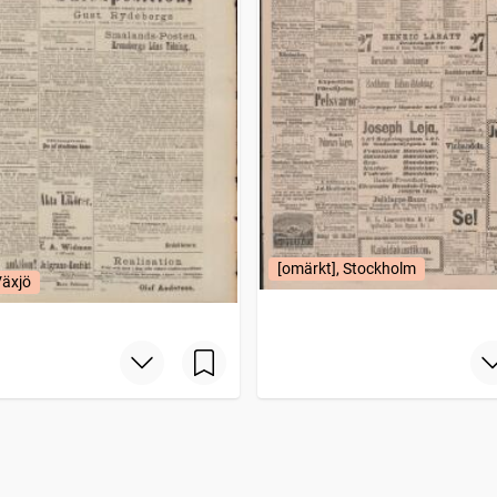
[omärkt], Stockholm
Växjö