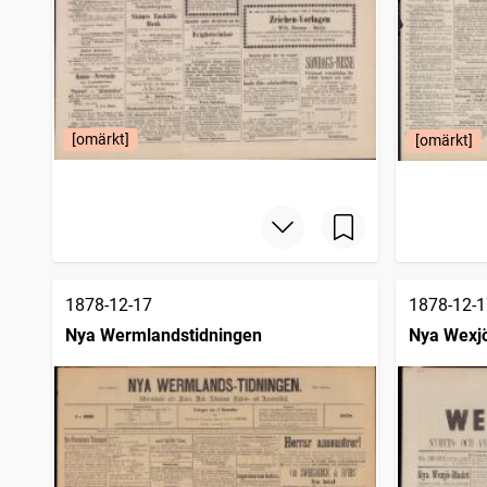
[omärkt]
[omärkt]
1878-12-17
1878-12-1
Nya Wermlandstidningen
Nya Wexj