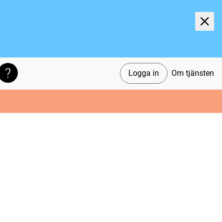
Logga in
Om tjänsten
Söktips