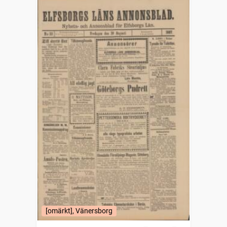
[omärkt], Vänersborg