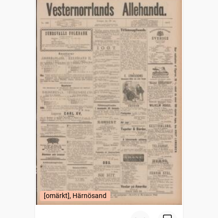
[omärkt], Härnösand