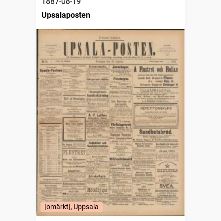
1887-08-19
Upsalaposten
[omärkt], Uppsala