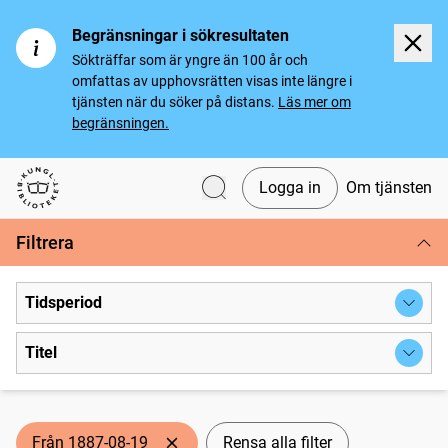
Begränsningar i sökresultaten
Sökträffar som är yngre än 100 år och
omfattas av upphovsrätten visas inte längre i
tjänsten när du söker på distans.
Läs mer om
begränsningen.
Logga in
Om tjänsten
Svenska tidningar
Filtrera
Tidsperiod
Titel
Från 1887-08-19
Rensa alla filter