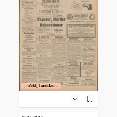
[omärkt], Landskrona